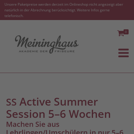
Unsere Paketpreise werden derzeit im Onlineshop nicht angezeigt aber
natürlich in der Abrechnung berücksichtigt. Weitere Infos gerne
telefonisch.
0
Active Summer
SS
Session 5–6 Wochen
Machen Sie aus
Lehrlingen/Umschülern in nur 5–6