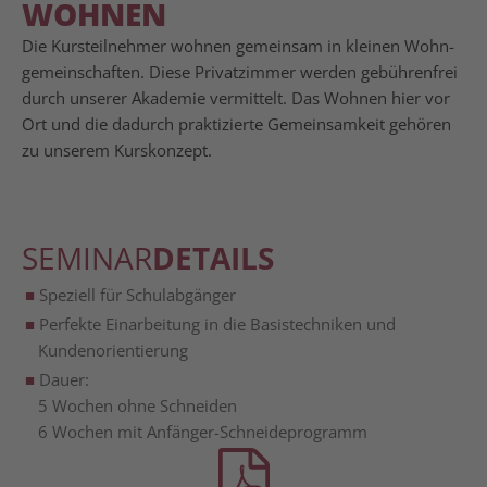
WOHNEN
Die Kurs­teil­neh­mer woh­nen gemein­sam in klei­nen Wohn­
ge­mein­schaf­ten. Die­se Pri­vat­zim­mer wer­den gebüh­ren­frei
durch unse­rer Aka­de­mie ver­mit­telt. Das Woh­nen hier vor
Ort und die dadurch prak­ti­zier­te Gemein­sam­keit gehö­ren
zu unse­rem Kurskonzept.
SEMINAR
DETAILS
Spe­zi­ell für Schulabgänger
Per­fek­te Ein­ar­bei­tung in die Basis­tech­ni­ken und
Kundenorientierung
Dau­er:
5 Wochen ohne Schneiden
6 Wochen mit Anfänger-Schneideprogramm