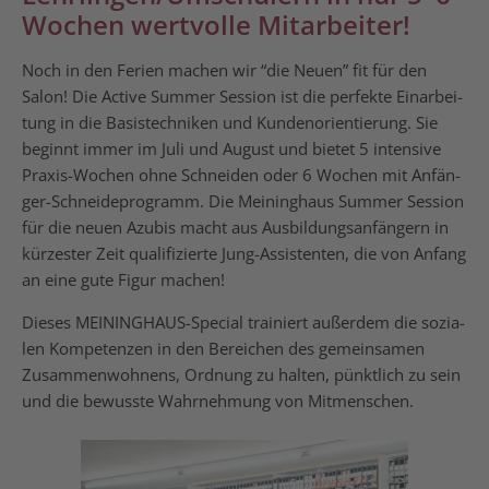
Wochen wertvolle Mitarbeiter!
Noch in den Feri­en machen wir “die Neu­en” fit für den
Salon! Die Acti­ve Sum­mer Ses­si­on ist die per­fek­te Ein­ar­bei­
tung in die Basis­tech­ni­ken und Kun­den­ori­en­tie­rung. Sie
beginnt immer im Juli und August und bie­tet 5 inten­si­ve
Pra­xis-Wochen ohne Schnei­den oder 6 Wochen mit Anfän­
ger-Schnei­de­pro­gramm. Die Mei­ning­haus Sum­mer Ses­si­on
für die neu­en Azu­bis macht aus Aus­bil­dungs­an­fän­gern in
kür­ze­ster Zeit qua­li­fi­zier­te Jung-Assi­sten­ten, die von Anfang
an eine gute Figur machen!
Die­ses MEI­NING­HAUS-Spe­cial trai­niert außer­dem die sozia­
len Kom­pe­ten­zen in den Berei­chen des gemein­sa­men
Zusam­men­woh­nens, Ord­nung zu hal­ten, pünkt­lich zu sein
und die bewuss­te Wahr­neh­mung von Mitmenschen.