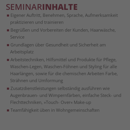
SEMINAR
INHALTE
Eige­ner Auf­tritt, Beneh­men, Spra­che, Auf­merk­sam­keit
prak­ti­zie­ren und trainieren
Begrü­ßen und Vor­be­rei­ten der Kun­den, Haar­wä­sche,
Service
Grund­la­gen über Gesund­heit und Sicher­heit am
Arbeitsplatz
Arbeits­tech­ni­ken, Hilfs­mit­tel und Pro­duk­te für Pfle­ge,
Waschen-Legen, Waschen-Föh­nen und Sty­ling für alle
Haar­län­gen, sowie für die che­mi­schen Arbei­ten Far­be,
Sträh­nen und Umformung
Zusatz­dienst­lei­stun­gen selb­stän­dig aus­füh­ren wie
Augen­brau­en- und Wim­pern­fär­ben, ein­fa­che Steck- und
Flecht­tech­ni­ken, »Touch- Over« Make-up
Team­fä­hig­keit üben in Wohngemeinschaften