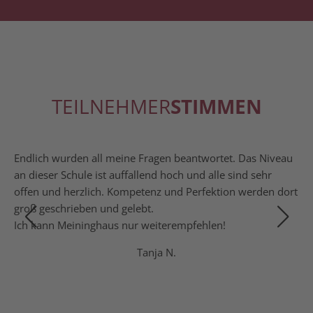
TEILNEHMER
STIMMEN
er­
End­lich wur­den all mei­ne Fra­gen beant­wor­tet. Das Niveau
Un
an die­ser Schu­le ist auf­fal­lend hoch und alle sind sehr
Je
offen und herz­lich. Kom­pe­tenz und Per­fek­ti­on wer­den dort
groß geschrie­ben und gelebt.
Ich kann Mei­ning­haus nur weiterempfehlen!
Tanja N.