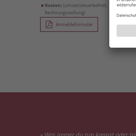
Kosten:
(umsatz­steu­er­be­freit, zzgl. Koste
Rechnungsstellung)
Anmeldeformular
»
Was immer du tun kannst oder trä