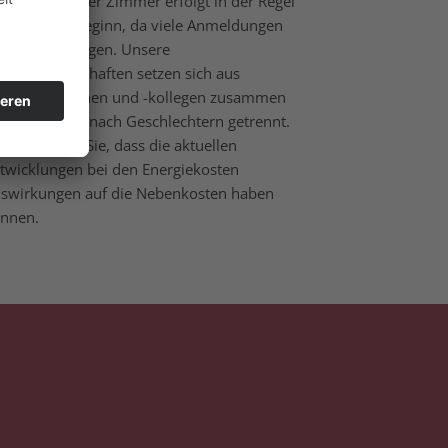
e Zuteilung der Zimmer erfolgt in der Regel
rz vor Kursbeginn, da viele Anmeldungen
rzfristig erfolgen. Unsere
hngemeinschaften setzen sich aus
rufskolleginnen und -kollegen zusammen
d sind meist nach Geschlechtern getrennt.
tte beachten Sie, dass die aktuellen
twicklungen bei den Energiekosten
swirkungen auf die Nebenkosten haben
nnen.