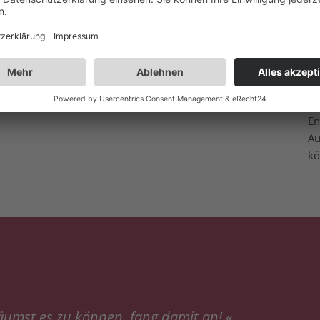
Di
n für Übungs­köp­fe und Hand­werks­zeug mit getrenn­ter
ku
ku
Wo
Be
un
Bi
En
Au
kö
umst es zu können, fang damit an!
«