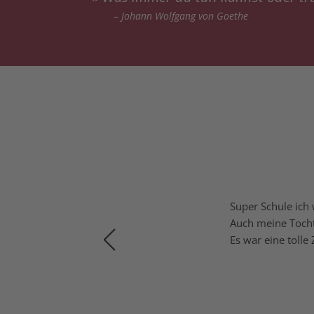
–
Johann Wolfgang von Goethe
­tenz und Per­fek­ti­
Super Schu­le ich
Auch mei­ne Toch­t
Es war eine tol­le