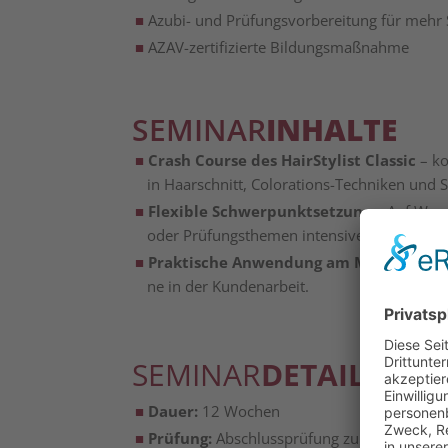
Azu­bi- und Prü­fungs­vor­be­rei­tung für me
AZAV-zer­ti­fi­zier­te Bildungsmaßnahme
SEMINAR
INHALTE
Crash Cour­se des HairSty­list
Clas­sic
– kom
in Haar­schnitt, Colo­ra­ti­ons-Tech­ni­ken und 
Fle­xi­ble Schwer­punkt­set­zung
– Auf Wuns
oder Prü­fungs­the­men inten­si­ver behan­del
Prak­ti­sche Anwen­dung am Modell
– rege
ne in der Kundenarbeit.
SEMINAR
DETAILS
Dau­er:
12 Wochen
Prü­fung:
Abschluss­prü­fung zum Mei­ning­ha