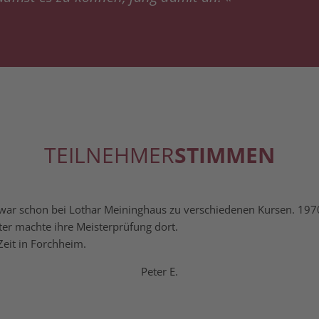
TEILNEHMER
STIMMEN
 war schon bei Lothar Mei­ning­haus zu ver­schie­de­nen Kur­sen. 19
er mach­te ihre Mei­ster­prü­fung dort.
 Zeit in Forchheim.
Peter E.