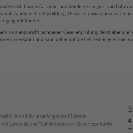
­ma­le Crash Cour­se für Quer- und Wie­der­ein­stei­ger. Inner­halb von
ll­stän­di­gen Ihre Aus­bil­dung. Die­ses inten­si­ve, pra­xis­ori­en­tie
im Umgang mit Kunden.
i­nars ent­spricht nicht einer Gesel­len­prü­fung, deckt aber alle rele
mern aner­kannt und kann daher auf die Lehr­zeit ange­rech­net wer­
Umschü­ler und Berufs­an­fän­ger ab 16 Jahren
4
hnell Ler­nen­de und Teil­neh­men­de mit Bedarf zur Auf­fri­
um