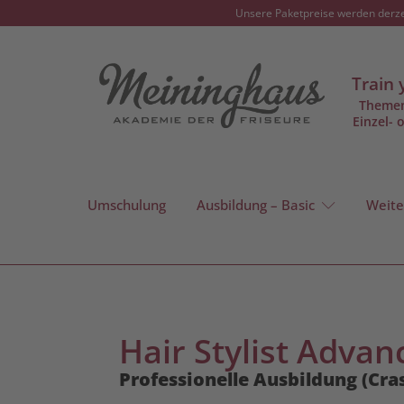
Unsere Paketpreise werden derzei
Train 
Theme
Einzel- 
Umschulung
Ausbildung – Basic
Weite
Hair Stylist Adva
Pro­fes­sio­nel­le Aus­bil­dung (