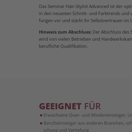
Das Semi­nar Hair-Sty­list Advan­ced ist der opti
in den neue­sten Schnitt- und Farb­trends und ver­vo
fun­gen vor und stärkt Ihr Selbst­ver­trau­en 
Hin­weis zum Abschluss:
Der Abschluss des Sem
wird von vie­len Betrie­ben und Hand­werks­kam­
beruf­li­che Qualifikation.
GEEIGNET
FÜR
Erwach­se­ne Quer- und Wie­der­ein­stei­ger, 
Berufs­ein­stei­ger aus ande­ren Bran­chen, sc
schung und Vertiefung