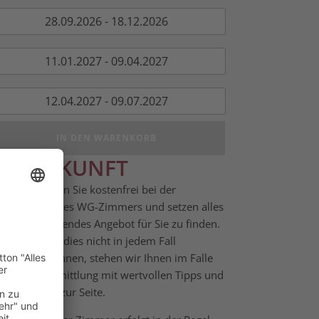
28.09.2026 - 18.12.2026
11.01.2027 - 09.04.2027
12.04.2027 - 09.07.2027
IN DEN WARENKORB
UNTERKUNFT
r unterstützen Sie kostenfrei bei der
rmittlung eines WG-Zimmers und setzen alles
ran, ein passendes Angebot für Sie zu finden.
ch wenn wir dies nicht in jedem Fall
rantieren können, stehen wir Ihnen im Falle
ner Nichtvermittlung mit wertvollen Tipps und
terstützung zur Seite.