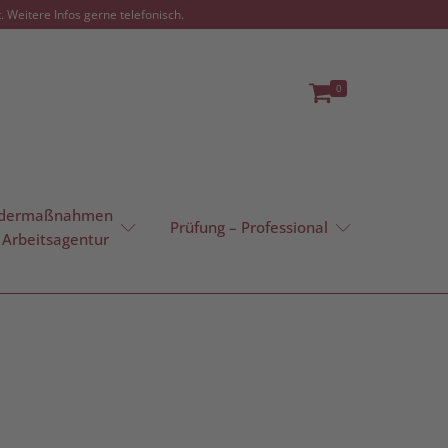
 Weitere Infos gerne telefonisch.
0
rdermaßnahmen
Prüfung – Professional
 Arbeitsagentur