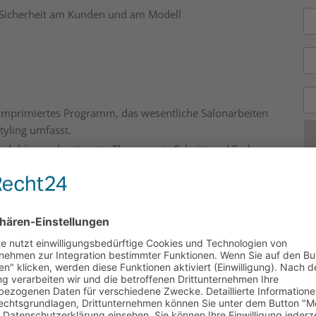
hr Sicher­heit am Kun­den und am Modell
­pri­mier­tes Pro­gramm, das wesent­li­che Salo­n­ar­bei­ten
Sty­ling umfasst.
ch kön­nen bestimm­te The­men wie Schnitt und Far­be
t werden.
l­mä­ßi­ge Pra­xis­ein­hei­ten für mehr Sicher­heit und Rou­ti­
Wi
Ve
da
Au
ga
ei
Un
us Hair-Sty­list Advanced