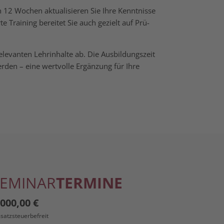
 12 Wochen aktua­li­sie­ren Sie Ihre Kennt­nis­se
r­te Trai­ning berei­tet Sie auch gezielt auf Prü­
­van­ten Lehr­in­hal­te ab. Die Aus­bil­dungs­zeit
den – eine wert­vol­le Ergän­zung für Ihre
SEMINAR
TERMINE
.000,00
€
satzsteuerbefreit