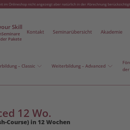
t im Onlineshop nicht angezeigt aber natürlich in der Abrechnung berücksichtigt.
your Skill
Kontakt
Seminarübersicht
Akademie
nSeminare
oder Pakete
Fö
rbildung – Classic
Weiterbildung – Advanced
der
nced 12 Wo.
Crash-Cour­se) in 12 Wochen