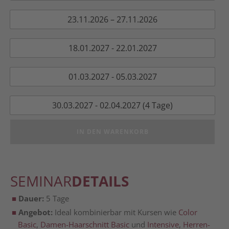
23.11.2026 – 27.11.2026
18.01.2027 - 22.01.2027
01.03.2027 - 05.03.2027
30.03.2027 - 02.04.2027 (4 Tage)
IN DEN WARENKORB
SEMINAR
DETAILS
Dau­er:
5 Tage
Ange­bot:
Ide­al kom­bi­nier­bar mit Kur­sen wie
Color
Basic
,
Damen-Haar­schnitt Basic
und
Inten­si­ve
,
Her­ren­