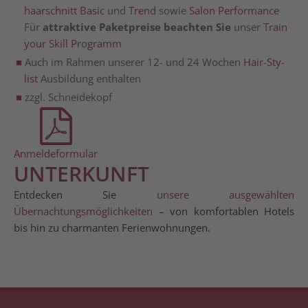
haar­schnitt Basic
und
Trend
sowie
Salon Per­for­mance
Für
attrak­ti­ve Paket­prei­se beach­ten Sie
unser
Train
your Skill Programm
Auch im Rah­men unse­rer 12- und 24 Wochen
Hair-Sty­
list
Aus­bil­dung enthalten
zzgl. Schnei­de­kopf
Anmeldeformular
UNTERKUNFT
Entdecken Sie
unsere ausgewählten
Übernachtungsmöglichkeiten
– von komfortablen Hotels
bis hin zu charmanten Ferienwohnungen.